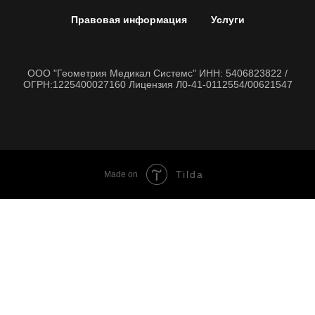
Правовая информация
Услуги
ООО "Геометрия Медикал Системс" ИНН: 5406823822 /
ОГРН:1225400027160 Лицензия Л0-41-0112554/00621547
Tilda
Made on