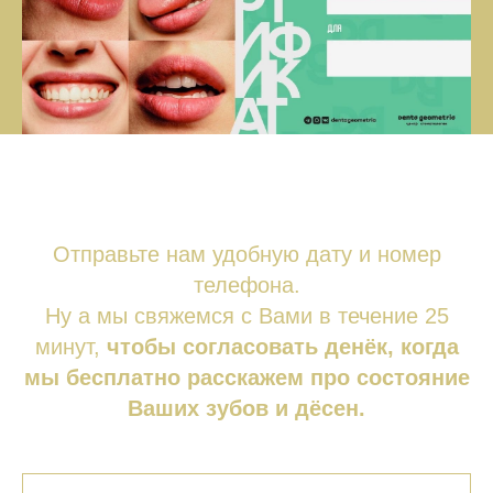
Отправьте нам удобную дату и номер
телефона.
Ну а мы свяжемся с Вами в течение 25
минут,
чтобы согласовать денёк, когда
мы бесплатно расскажем про состояние
Ваших зубов и дёсен.